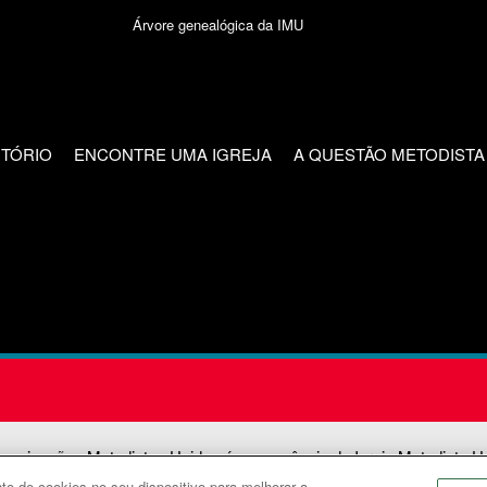
Árvore genealógica da IMU
CTÓRIO
ENCONTRE UMA IGREJA
A QUESTÃO METODISTA
unicações Metodistas Unidas é uma agência da Igreja Metodista U
o de cookies no seu dispositivo para melhorar a