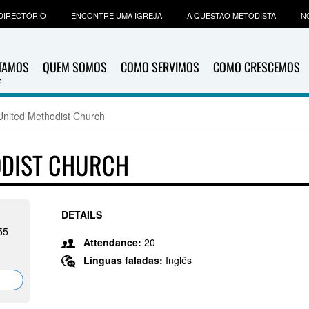
DIRECTÓRIO
ENCONTRE UMA IGREJA
A QUESTÃO METODISTA
N
ITAMOS
QUEM SOMOS
COMO SERVIMOS
COMO CRESCEMOS
United Methodist Church
ODIST CHURCH
DETAILS
55
Attendance:
20
Línguas faladas:
Inglês