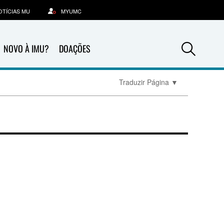
OTÍCIAS MU
MYUMC
Sea
NOVO À IMU?
DOAÇÕES
Traduzir Página
▼