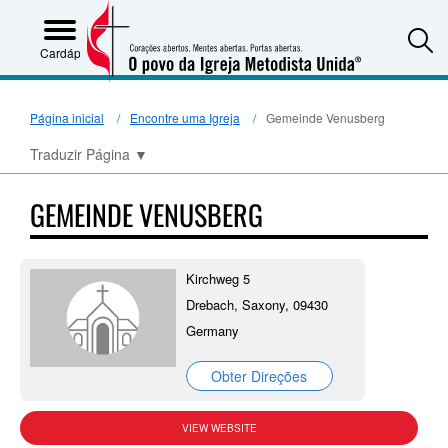
S
Cardápio
Página inicial
Encontre uma Igreja
Gemeinde Venusberg
Traduzir Página
▼
GEMEINDE VENUSBERG
Kirchweg 5
Drebach, Saxony, 09430
Germany
Obter Direções
VIEW WEBSITE