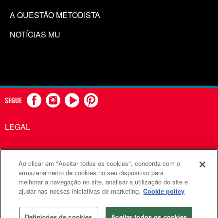
A QUESTÃO METODISTA
NOTÍCIAS MU
SEGUE
LEGAL
Ao clicar em "Aceitar todos os cookies", concorda com o
Comunicações Metodistas Unidas é uma agência da Igreja
armazenamento de cookies no seu dispositivo para
melhorar a navegação no site, analisar a utilização do site e
Metodista Unida
ajudar nas nossas iniciativas de marketing.
Cookie policy
©2026
Comunicações Metodistas Unidas. Todos os direitos
reservados
Definições de cookies
Aceitar todos os cookies