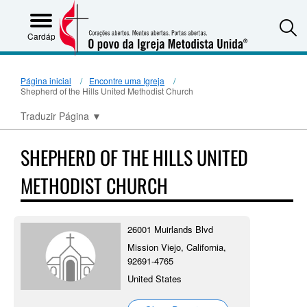
S
Cardápio
Página inicial
Encontre uma Igreja
Shepherd of the Hills United Methodist Church
Traduzir Página
▼
SHEPHERD OF THE HILLS UNITED
METHODIST CHURCH
26001 Muirlands Blvd
Mission Viejo, California,
92691-4765
United States