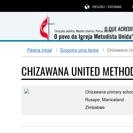
REGIÃO / IDIOMAS
O QUE ACRED
Página inicial
Encontre uma Igreja
Chizawana Un
CHIZAWANA UNITED METHOD
Chizawana primary schoo
Rusape, Manicaland
Zimbabwe