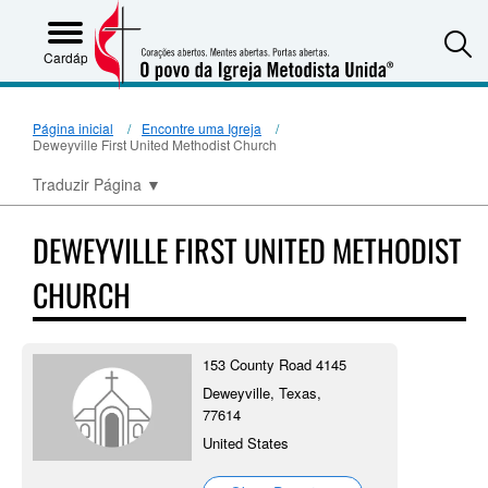
S
Cardápio
Página inicial
Encontre uma Igreja
Deweyville First United Methodist Church
Traduzir Página
▼
DEWEYVILLE FIRST UNITED METHODIST
CHURCH
153 County Road 4145
Deweyville, Texas,
77614
United States