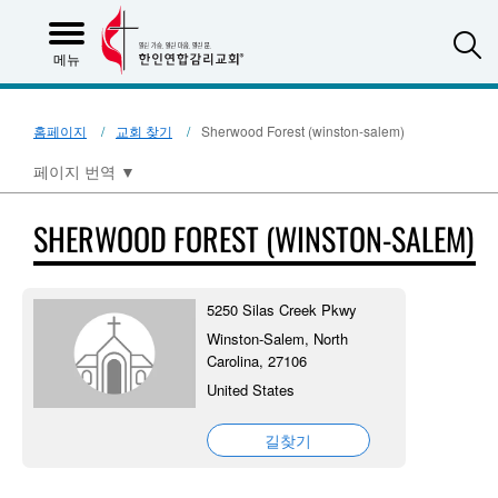
S
메뉴
홈페이지
교회 찾기
Sherwood Forest (winston-salem)
페이지 번역
▼
SHERWOOD FOREST (WINSTON-SALEM)
5250 Silas Creek Pkwy
Winston-Salem, North
Carolina, 27106
United States
길찾기