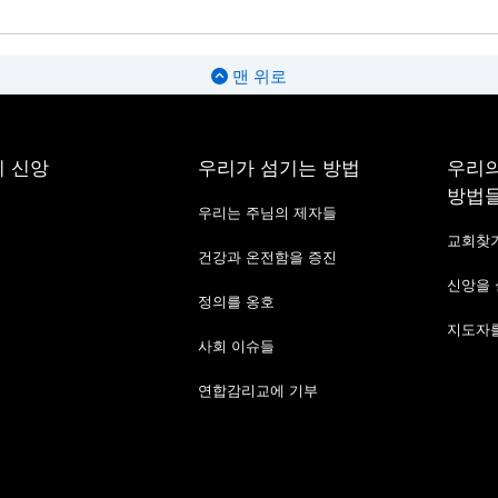
맨 위로
 신앙
우리가 섬기는 방법
우리의
방법
우리는 주님의 제자들
교회찾
건강과 온전함을 증진
신앙을
정의를 옹호
지도자를
사회 이슈들
연합감리교에 기부