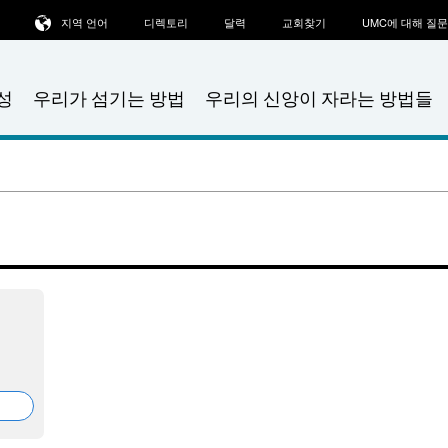
지역 언어
디렉토리
달력
교회찾기
UMC에 대해 질
성
우리가 섬기는 방법
우리의 신앙이 자라는 방법들