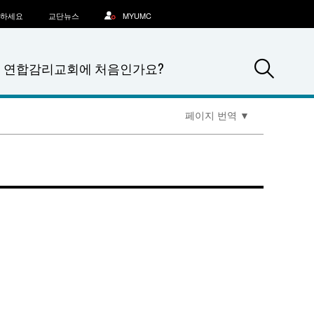
문하세요
교단뉴스
MYUMC
Sea
연합감리교회에 처음인가요?
페이지 번역
▼