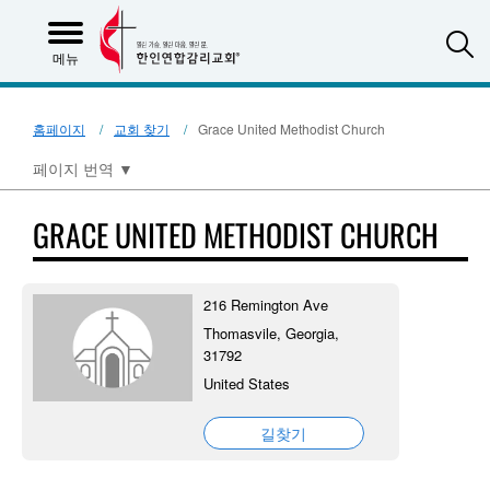
S
메뉴
홈페이지
교회 찾기
Grace United Methodist Church
페이지 번역
▼
GRACE UNITED METHODIST CHURCH
216 Remington Ave
Thomasvile, Georgia,
31792
United States
길찾기