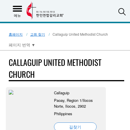
S
메뉴
홈페이지
교회 찾기
Callaguip United Methodist Church
페이지 번역
▼
CALLAGUIP UNITED METHODIST
CHURCH
Callaguip
Paoay, Region 1/Ilocos
Norte, Ilocos, 2902
Philippines
길찾기