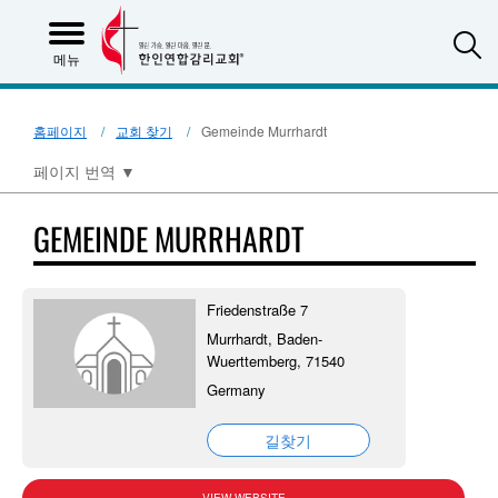
S
메뉴
홈페이지
교회 찾기
Gemeinde Murrhardt
페이지 번역
▼
GEMEINDE MURRHARDT
Friedenstraße 7
Murrhardt, Baden-
Wuerttemberg, 71540
Germany
길찾기