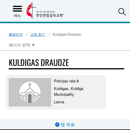
S
메뉴
홈페이지
교회 찾기
Kuldigas Draudze
페이지 번역
▼
KULDIGAS DRAUDZE
Policijas Iela 8
Kuldigas, Kuldiga
Municipality
Latvia
맨 위로