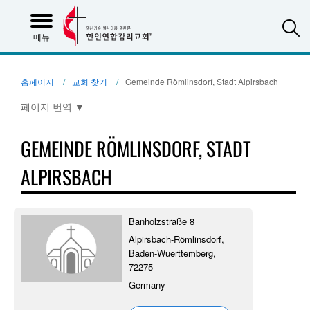
S
메뉴
홈페이지
교회 찾기
Gemeinde Römlinsdorf, Stadt Alpirsbach
페이지 번역
▼
GEMEINDE RÖMLINSDORF, STADT
ALPIRSBACH
Banholzstraße 8
Alpirsbach-Römlinsdorf,
Baden-Wuerttemberg,
72275
Germany