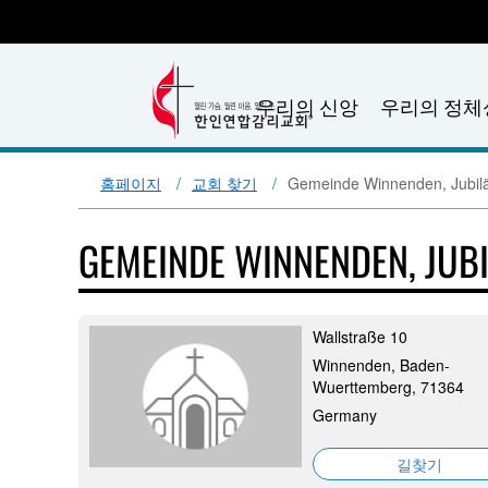
우리의 신앙
우리의 정체
홈페이지
교회 찾기
Gemeinde Winnenden, Jubil
GEMEINDE WINNENDEN, JUB
Wallstraße 10
Winnenden, Baden-
Wuerttemberg, 71364
Germany
길찾기