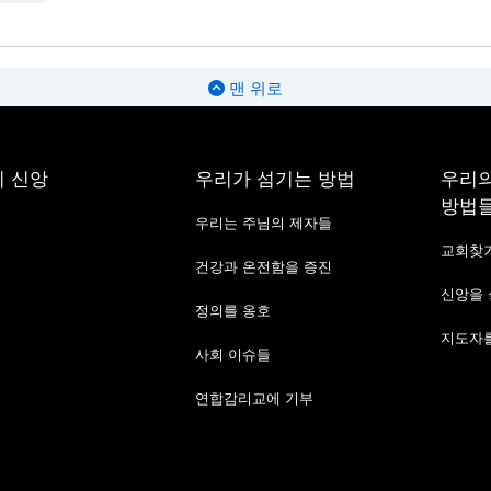
맨 위로
 신앙
우리가 섬기는 방법
우리의
방법
우리는 주님의 제자들
교회찾
건강과 온전함을 증진
신앙을
정의를 옹호
지도자를
사회 이슈들
연합감리교에 기부