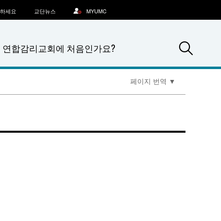
문하세요
교단뉴스
MYUMC
Sea
연합감리교회에 처음인가요?
페이지 번역
▼