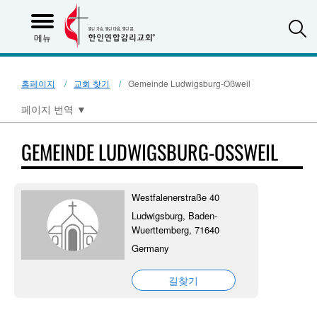
S
메뉴
홈페이지
교회 찾기
Gemeinde Ludwigsburg-Oßweil
페이지 번역
▼
GEMEINDE LUDWIGSBURG-OSSWEIL
Westfalenerstraße 40
Ludwigsburg, Baden-
Wuerttemberg, 71640
Germany
길찾기