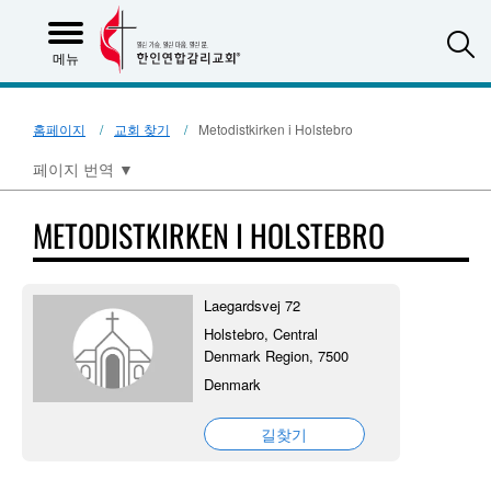
S
메뉴
홈페이지
교회 찾기
Metodistkirken i Holstebro
페이지 번역
▼
METODISTKIRKEN I HOLSTEBRO
Laegardsvej 72
Holstebro, Central
Denmark Region, 7500
Denmark
길찾기