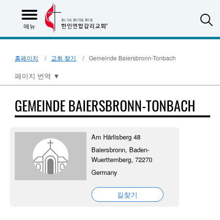
S
메뉴
홈페이지
교회 찾기
Gemeinde Baiersbronn-Tonbach
페이지 번역
▼
GEMEINDE BAIERSBRONN-TONBACH
Am Härlisberg 48
Baiersbronn, Baden-
Wuerttemberg, 72270
Germany
길찾기