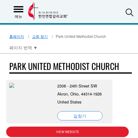
S
메뉴
홈페이지
교회 찾기
Park United Methodist Church
페이지 번역
▼
PARK UNITED METHODIST CHURCH
2308 - 24th Street SW
Akron, Ohio, 44314-1926
United States
길찾기
VIEW WEBSITE