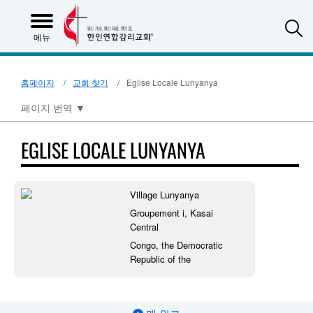
S
메뉴
홈페이지
교회 찾기
Eglise Locale Lunyanya
페이지 번역
▼
EGLISE LOCALE LUNYANYA
Village Lunyanya
Groupement i, Kasai
Central
Congo, the Democratic
Republic of the