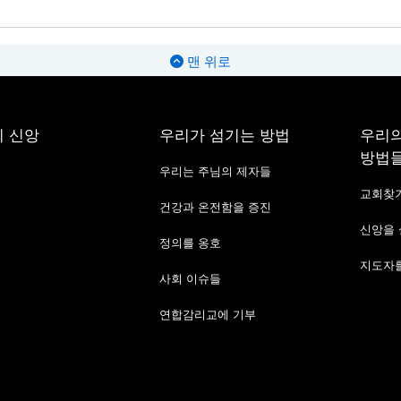
맨 위로
 신앙
우리가 섬기는 방법
우리의
방법
우리는 주님의 제자들
교회찾
건강과 온전함을 증진
신앙을
정의를 옹호
지도자를
사회 이슈들
연합감리교에 기부