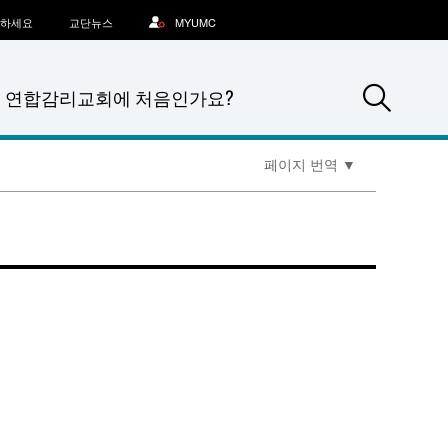
문하세요
교단뉴스
MYUMC
Sea
연합감리교회에 처음인가요?
페이지 번역
▼