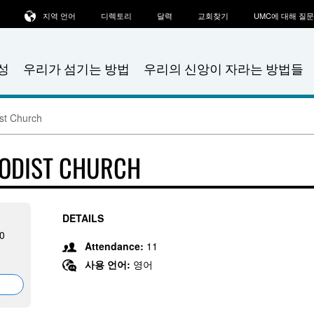
지역 언어
디렉토리
달력
교회찾기
UMC에 대해 질
성
우리가 섬기는 방법
우리의 신앙이 자라는 방법들
st Church
HODIST CHURCH
DETAILS
0
Attendance:
11
사용 언어:
영어