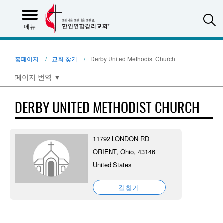
S
메뉴
홈페이지
교회 찾기
Derby United Methodist Church
페이지 번역
▼
DERBY UNITED METHODIST CHURCH
11792 LONDON RD
ORIENT, Ohio, 43146
United States
길찾기