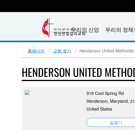
우리의 신앙
우리의 정체
홈페이지
교회 찾기
Henderson United Methodist
HENDERSON UNITED METHO
319 Cool Spring Rd
Henderson, Maryland, 2
United States
길찾기