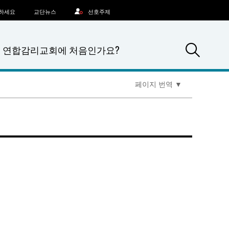
문하세요
교단뉴스
선호주제
Sea
연합감리교회에 처음인가요?
페이지 번역
▼