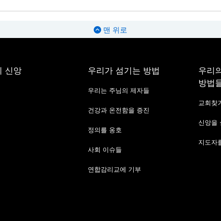
맨 위로
 신앙
우리가 섬기는 방법
우리의
방법
우리는 주님의 제자들
교회찾
건강과 온전함을 증진
신앙을
정의를 옹호
지도자를
사회 이슈들
연합감리교에 기부