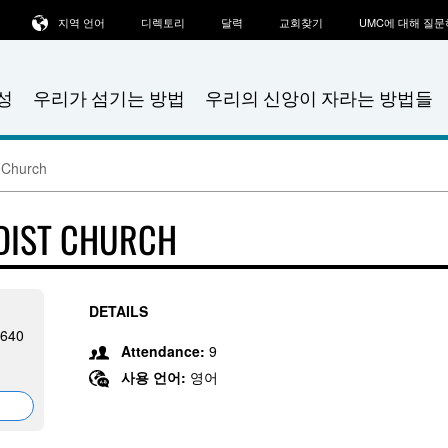
지역 언어
디렉토리
달력
교회찾기
UMC에 대해 질
성
우리가 섬기는 방법
우리의 신앙이 자라는 방법들
 Church
DIST CHURCH
DETAILS
1640
Attendance:
9
사용 언어:
영어