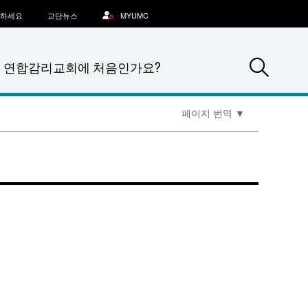
문하세요
교단뉴스
MYUMC
Sea
연합감리교회에 처음인가요?
페이지 번역
▼