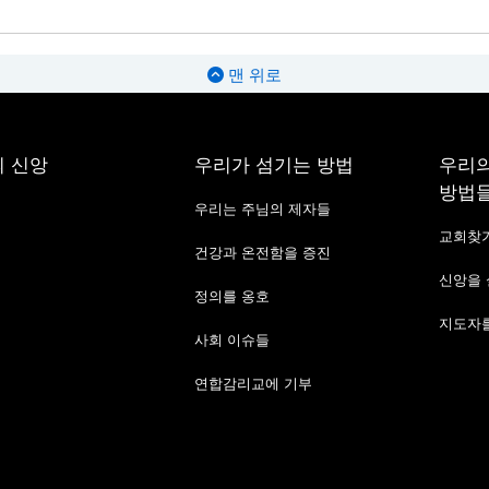
맨 위로
 신앙
우리가 섬기는 방법
우리의
방법
우리는 주님의 제자들
교회찾
건강과 온전함을 증진
신앙을
정의를 옹호
지도자를
사회 이슈들
연합감리교에 기부