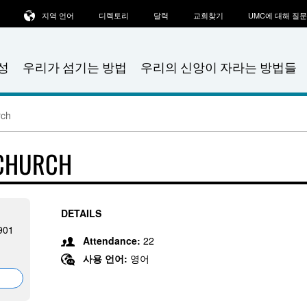
지역 언어
디렉토리
달력
교회찾기
UMC에 대해 질
성
우리가 섬기는 방법
우리의 신앙이 자라는 방법들
rch
 CHURCH
DETAILS
3901
Attendance:
22
사용 언어:
영어