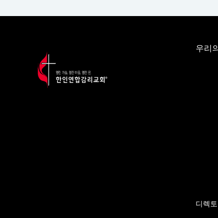
우리의
디렉토