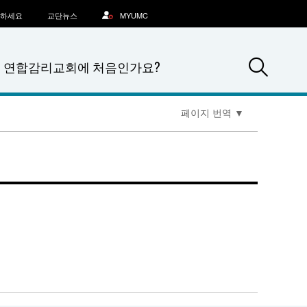
문하세요
교단뉴스
MYUMC
Sea
연합감리교회에 처음인가요?
페이지 번역
▼