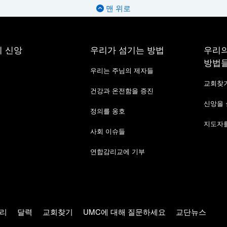
맨 위로
 신앙
우리가 섬기는 방법
우리의
방법
우리는 주님의 제자들
교회찾
건강과 온전함을 증진
신앙을
정의를 옹호
지도자를
사회 이슈들
연합감리교에 기부
리
달력
교회찾기
UMC에 대해 질문하세요
교단뉴스