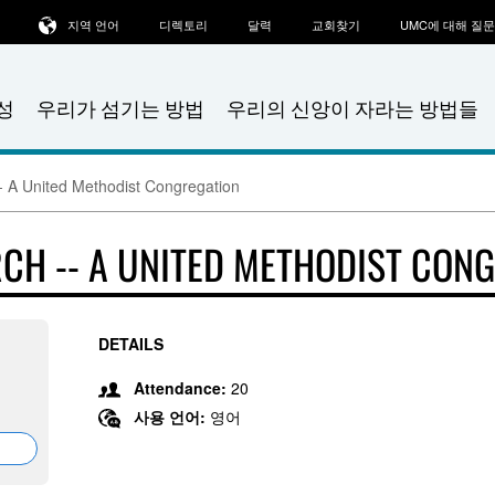
지역 언어
디렉토리
달력
교회찾기
UMC에 대해 질
성
우리가 섬기는 방법
우리의 신앙이 자라는 방법들
 A United Methodist Congregation
H -- A UNITED METHODIST CON
DETAILS
Attendance:
20
사용 언어:
영어