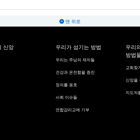
맨 위로
 신앙
우리가 섬기는 방법
우리의
방법
우리는 주님의 제자들
교회찾
건강과 온전함을 증진
신앙을
정의를 옹호
지도자를
사회 이슈들
연합감리교에 기부