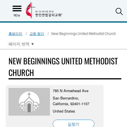
S
메뉴
홈페이지
교회 찾기
New Beginnings United Methodist Church
페이지 번역
▼
NEW BEGINNINGS UNITED METHODIST
CHURCH
785 N Arrowhead Ave
San Bernardino,
California, 92401-1107
United States
길찾기