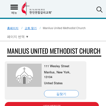
S
메뉴
홈페이지
교회 찾기
Manlius United Methodist Church
페이지 번역
▼
MANLIUS UNITED METHODIST CHURCH
111 Wesley Street
Manlius, New York,
13104
United States
길찾기