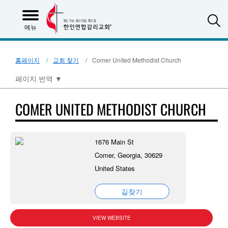
S
메뉴
홈페이지
교회 찾기
Comer United Methodist Church
페이지 번역
▼
COMER UNITED METHODIST CHURCH
1676 Main St
Comer, Georgia, 30629
United States
길찾기
VIEW WEBSITE