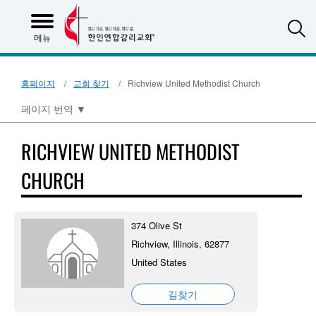
S
메뉴
홈페이지
교회 찾기
Richview United Methodist Church
페이지 번역
▼
RICHVIEW UNITED METHODIST
CHURCH
374 Olive St
Richview, Illinois, 62877
United States
길찾기