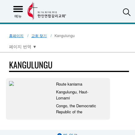
S
메뉴
홈페이지
교회 찾기
Kangulungu
페이지 번역
▼
KANGULUNGU
Route kaniama
Kangulungu, Haut-
Lomami
Congo, the Democratic
Republic of the