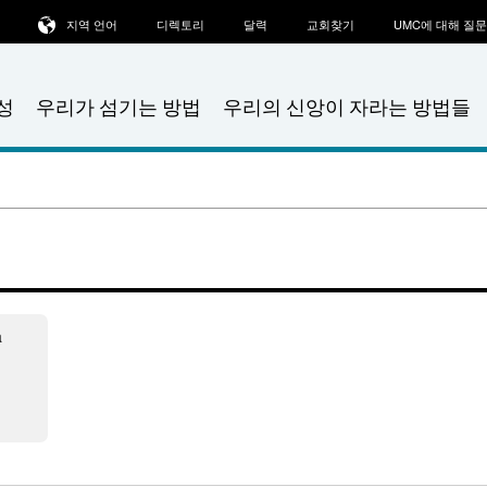
지역 언어
디렉토리
달력
교회찾기
UMC에 대해 질
성
우리가 섬기는 방법
우리의 신앙이 자라는 방법들
a