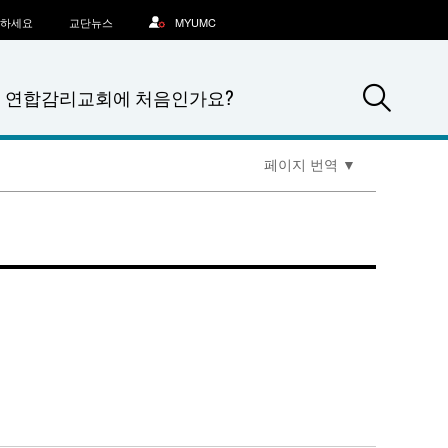
문하세요
교단뉴스
MYUMC
Sea
연합감리교회에 처음인가요?
페이지 번역
▼