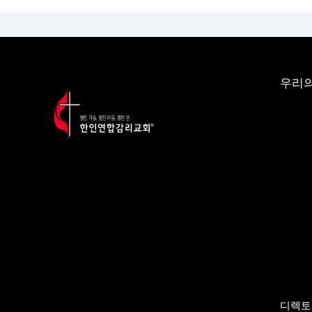
우리의
디렉토