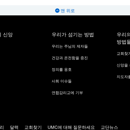
맨 위로
 신앙
우리가 섬기는 방법
우리의
방법
우리는 주님의 제자들
교회찾
건강과 온전함을 증진
신앙을
정의를 옹호
지도자를
사회 이슈들
연합감리교에 기부
리
달력
교회찾기
UMC에 대해 질문하세요
교단뉴스