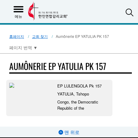
S
메뉴
홈페이지
교회 찾기
Aumônerie EP YATULIA PK 157
페이지 번역
▼
AUMÔNERIE EP YATULIA PK 157
EP LULENGOLA Pk 157
YATULIA, Tshopo
Congo, the Democratic
Republic of the
맨 위로