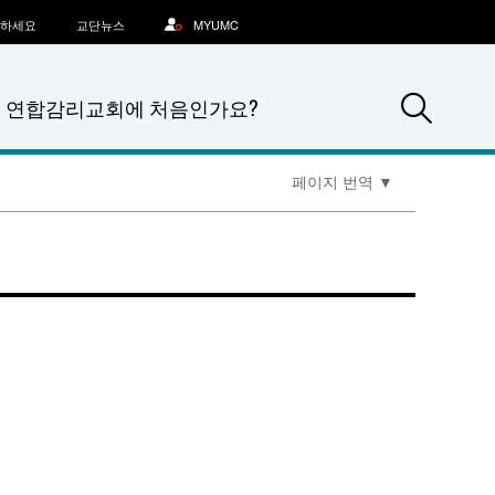
문하세요
교단뉴스
MYUMC
Sea
연합감리교회에 처음인가요?
페이지 번역
▼