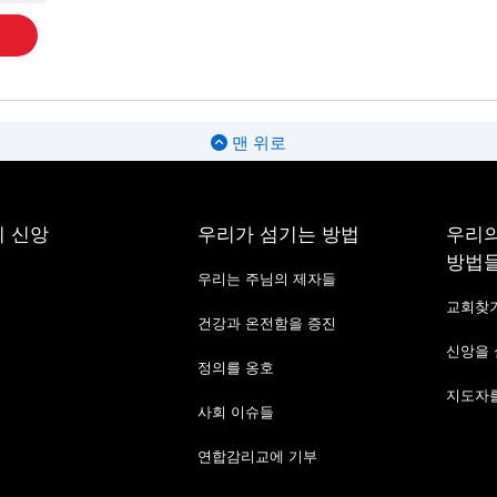
맨 위로
 신앙
우리가 섬기는 방법
우리의
방법
우리는 주님의 제자들
교회찾
건강과 온전함을 증진
신앙을
정의를 옹호
지도자를
사회 이슈들
연합감리교에 기부