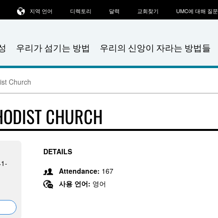
지역 언어
디렉토리
달력
교회찾기
UMC에 대해 질
성
우리가 섬기는 방법
우리의 신앙이 자라는 방법들
ist Church
THODIST CHURCH
DETAILS
41-
Attendance:
167
사용 언어:
영어