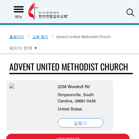
S
메뉴
홈페이지
교회 찾기
Advent United Methodist Church
페이지 번역
▼
ADVENT UNITED METHODIST CHURCH
2258 Woodruff Rd
Simpsonville, South
Carolina, 29681-5438
United States
길찾기