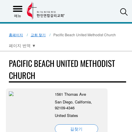
S
메뉴
홈페이지
교회 찾기
Pacific Beach United Methodist Church
페이지 번역
▼
PACIFIC BEACH UNITED METHODIST
CHURCH
1561 Thomas Ave
San Diego, California,
92109-4346
United States
길찾기