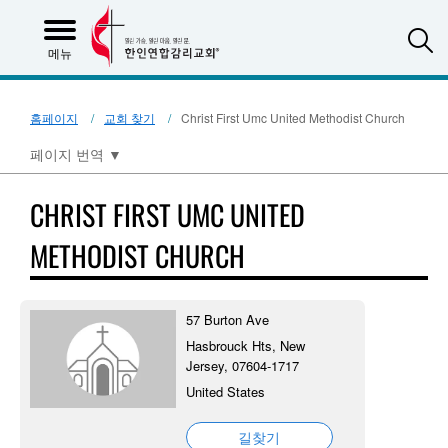
S
메뉴
홈페이지
교회 찾기
Christ First Umc United Methodist Church
페이지 번역
▼
CHRIST FIRST UMC UNITED
METHODIST CHURCH
57 Burton Ave
Hasbrouck Hts, New
Jersey, 07604-1717
United States
길찾기