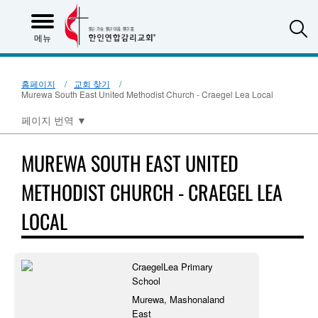
S
메뉴
홈페이지
교회 찾기
Murewa South East United Methodist Church - Craegel Lea Local
페이지 번역
▼
MUREWA SOUTH EAST UNITED
METHODIST CHURCH - CRAEGEL LEA
LOCAL
CraegelLea Primary
School
Murewa, Mashonaland
East