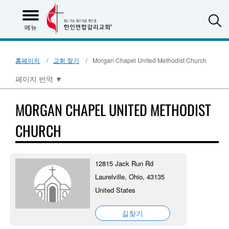
S
메뉴
홈페이지
교회 찾기
Morgan Chapel United Methodist Church
페이지 번역
▼
MORGAN CHAPEL UNITED METHODIST
CHURCH
12815 Jack Run Rd
Laurelville, Ohio, 43135
United States
길찾기