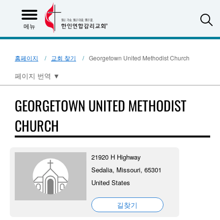
S
메뉴
홈페이지
교회 찾기
Georgetown United Methodist Church
페이지 번역
▼
GEORGETOWN UNITED METHODIST
CHURCH
21920 H Highway
Sedalia, Missouri, 65301
United States
길찾기