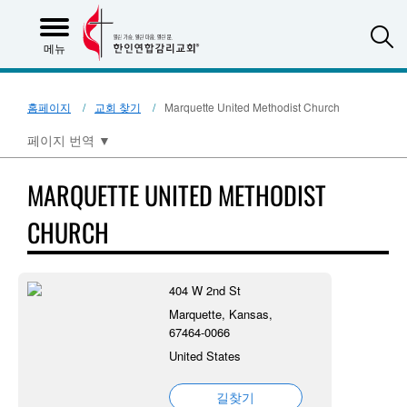
S
메뉴
홈페이지
교회 찾기
Marquette United Methodist Church
페이지 번역
▼
MARQUETTE UNITED METHODIST
CHURCH
404 W 2nd St
Marquette, Kansas,
67464-0066
United States
길찾기