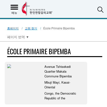
S
메뉴
홈페이지
교회 찾기
École Primaire Bipemba
페이지 번역
▼
ÉCOLE PRIMAIRE BIPEMBA
Avenue Tshisekedi
Quartier Makala
Commune Bipemba
Mbuji Mayi, Kasai-
Oriental
Congo, the Democratic
Republic of the