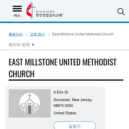
S
메뉴
홈페이지
교회 찾기
East Millstone United Methodist Church
페이지 번역
▼
EAST MILLSTONE UNITED METHODIST
CHURCH
6 Elm St
Somerset, New Jersey,
08875-2034
United States
길찾기