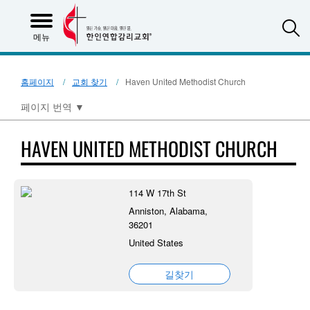
S
메뉴
홈페이지
교회 찾기
Haven United Methodist Church
페이지 번역
▼
HAVEN UNITED METHODIST CHURCH
114 W 17th St
Anniston, Alabama,
36201
United States
길찾기