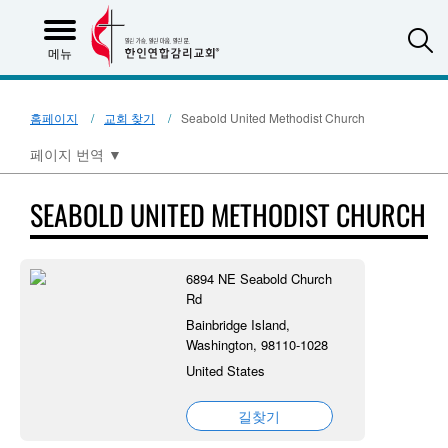
S
메뉴
홈페이지
교회 찾기
Seabold United Methodist Church
페이지 번역
▼
SEABOLD UNITED METHODIST CHURCH
6894 NE Seabold Church
Rd
Bainbridge Island,
Washington, 98110-1028
United States
길찾기