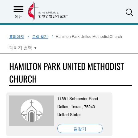
S
메뉴
홈페이지
교회 찾기
Hamilton Park United Methodist Church
페이지 번역
▼
HAMILTON PARK UNITED METHODIST
CHURCH
11881 Schroeder Road
Dallas, Texas, 75243
United States
길찾기