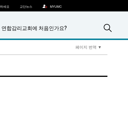
문하세요
교단뉴스
MYUMC
Sea
연합감리교회에 처음인가요?
페이지 번역
▼