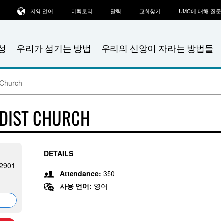
지역 언어
디렉토리
달력
교회찾기
UMC에 대해 질
성
우리가 섬기는 방법
우리의 신앙이 자라는 방법들
 Church
ODIST CHURCH
DETAILS
 22901
Attendance:
350
사용 언어:
영어