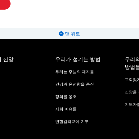
맨 위로
 신앙
우리가 섬기는 방법
우리의
방법
우리는 주님의 제자들
교회찾
건강과 온전함을 증진
신앙을
정의를 옹호
지도자를
사회 이슈들
연합감리교에 기부