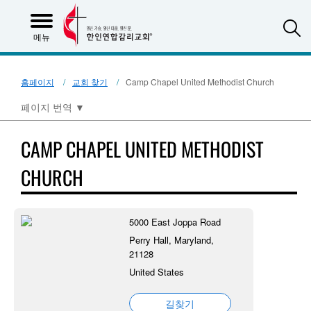
S
메뉴
홈페이지
교회 찾기
Camp Chapel United Methodist Church
페이지 번역
▼
CAMP CHAPEL UNITED METHODIST
CHURCH
5000 East Joppa Road
Perry Hall, Maryland,
21128
United States
길찾기