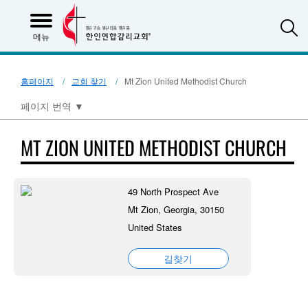
S
메뉴
홈페이지
교회 찾기
Mt Zion United Methodist Church
페이지 번역
▼
MT ZION UNITED METHODIST CHURCH
49 North Prospect Ave
Mt Zion, Georgia, 30150
United States
길찾기