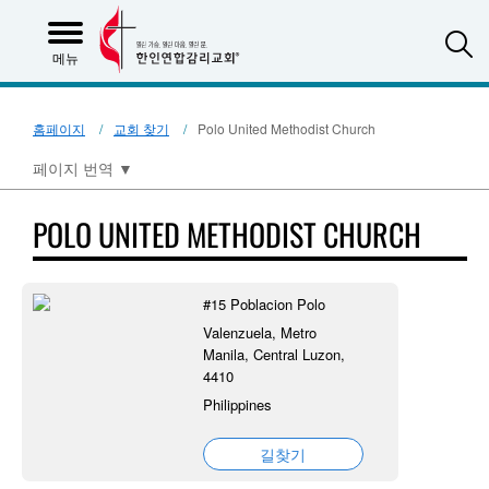
S
메뉴
홈페이지
교회 찾기
Polo United Methodist Church
페이지 번역
▼
POLO UNITED METHODIST CHURCH
#15 Poblacion Polo
Valenzuela, Metro
Manila, Central Luzon,
4410
Philippines
길찾기