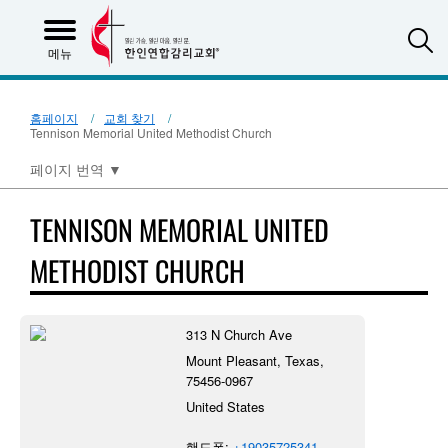
S
메뉴
홈페이지
교회 찾기
Tennison Memorial United Methodist Church
페이지 번역
▼
TENNISON MEMORIAL UNITED
METHODIST CHURCH
313 N Church Ave
Mount Pleasant, Texas,
75456-0967
United States
핸드폰:
+19035725341