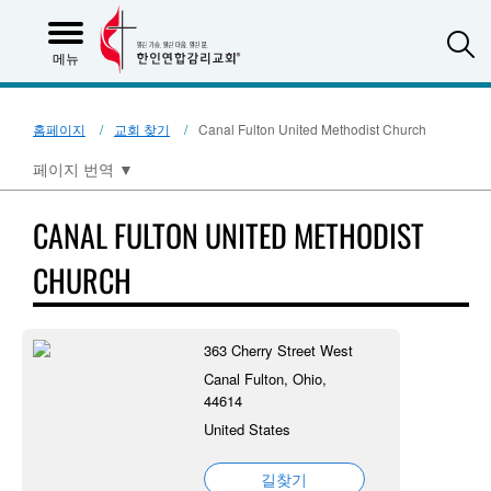
S
메뉴
홈페이지
교회 찾기
Canal Fulton United Methodist Church
페이지 번역
▼
CANAL FULTON UNITED METHODIST
CHURCH
363 Cherry Street West
Canal Fulton, Ohio,
44614
United States
길찾기